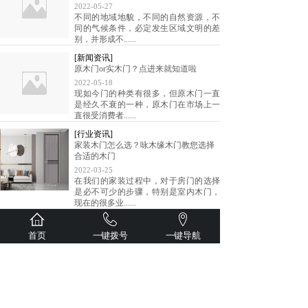
2022-05-27
不同的地域地貌，不同的自然资源，不
同的气候条件，必定发生区域文明的差
别，并形成不......
[新闻资讯]
原木门or实木门？点进来就知道啦
2022-05-18
现如今门的种类有很多，但原木门一直
是经久不衰的一种，原木门在市场上一
直很受消费者......
[行业资讯]
家装木门怎么选？咏木缘木门教您选择
合适的木门
2022-03-25
在我们的家装过程中，对于房门的选择
是必不可少的步骤，特别是室内木门，
现在的很多业......
[行业资讯]
装修新房子选择套装门时，教你这些省
首页
一键拨号
一键导航
钱绝招
2022-03-23
我们在比较原木门价格的时候，一定要
参照厚度来比较。原木门的厚度不一，
价格区别是很......