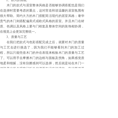
2、款式的搭配
木门的款式与居室整体风格是否能够协调搭配也是我们
在选择时需要考虑的重点，这对营造和谐温馨的居室氛围有
很大帮助。简约大方的木门搭配简洁现代的居室风格；奢华
贵气的木门则搭配偏美式或欧式风格的居室。并且木门在材
质、色调以及风格上要与门框套及整体空间的装饰相协调，
在视觉上会更加完整统一。
3、质量与工艺
在我们把款式与色彩搭配完成之后，就要对木门的质量
与工艺去进行挑选了，因为我们不能够看到木门的加工过
程，所以只能凭借木门的外在表现来检验木门的质量与工艺
了。可以用手去摩擦木门的边框与面板及拐角，如果感觉质
地柔和细腻，没有刮擦感则可以选择，然后就是站在木门一
侧迎着光线去观察门板处的漆面有没有波浪纹，靠这两项基
本可以检查木门做工是否合格。
4、实用性
实用性也是我们在选择木门时必须考量的一点，良好的
隔音效果、坚固程度与耐冲击的能力，都是木门所发挥的重
要作用，在居住时能使人更加安全放心，所以在选择木门时
要注意它的材质与结构，保证木门的实用性。
今天的装修小知识
森林凤皇木门
就分享到这了，欢迎大
家说说自己的看法，了解更多装修资讯，欢迎关注我们！