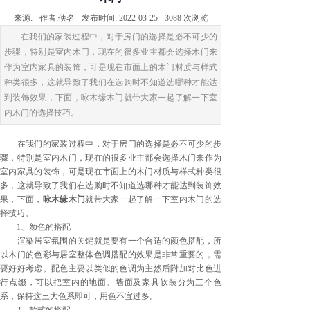
来源:
作者:
佚名
发布时间:
2022-03-25
3088
次浏览
在我们的家装过程中，对于房门的选择是必不可少的
步骤，特别是室内木门，现在的很多业主都会选择木门来
作为室内家具的装饰，可是现在市面上的木门材质与样式
种类很多，这就导致了我们在选购时不知道选哪种才能达
到装饰效果，下面，咏木缘木门就带大家一起了解一下室
内木门的选择技巧。
在我们的家装过程中，对于房门的选择是必不可少的步
骤，特别是室内木门，现在的很多业主都会选择木门来作为
室内家具的装饰，可是现在市面上的木门材质与样式种类很
多，这就导致了我们在选购时不知道选哪种才能达到装饰效
果，下面，
咏木缘木门
就带大家一起了解一下室内木门的选
择技巧。
1、颜色的搭配
渲染居室氛围的关键就是要有一个合适的颜色搭配，所
以木门的色彩与居室整体色调搭配的效果是非常重要的，需
要好好考虑。配色主要以类似的色调为主然后附加对比色进
行点缀，可以把室内的地面、墙面及家具软装分为三个色
系，保持这三大色系即可，用色不宜过多。