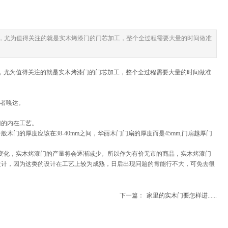
，尤为值得关注的就是实木烤漆门的门芯加工，整个全过程需要大量的时间做准
，尤为值得关注的就是实木烤漆门的门芯加工，整个全过程需要大量的时间做准
者嘎达。
门的内在工艺。
厚度应该在38-40mm之间，华丽木门门扇的厚度而是45mm,门扇越厚门
变化，实木烤漆门的产量将会逐渐减少。所以作为有价无市的商品，实木烤漆门
设计，因为这类的设计在工艺上较为成熟，日后出现问题的肯能行不大，可免去很
下一篇：
家里的实木门要怎样进......