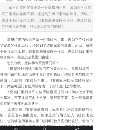
家里门窗的装置不是一件简略的小事，因为它不仅代
表了家装的体面工程，还起到了维护家装的效果。所以，
虽然不是什么大工程，但假如装修做得不仔细，也会给我
们带来很多费事，那么怎么装置门窗呢？
家里门窗的装置不是一件简略的小事，因为它不仅代表
了家装的体面工程，还起到了维护家装的效果。所以，虽然
不是什么大工程，但假如装修做得不仔细，也会给我们带来
很多费事，那么怎么装置门窗呢？
怎么划线、定位和装置套装门窗：
1.根据设计图纸中套装门窗的装置方位、尺度和标高，
按照门窗中间线向两侧丈量门窗的边际。假如是多层或高层
建筑，以顶层门窗边际为准，门窗边际用线坠或经纬仪引
下，并在每层门窗处用线标出，个别非直口边际凿除。
2.套装门窗的水平方位应以楼层房间内1250px的水平线
为基准，窗下皮标高向上丈量，弹线应平直。每一层都得要
保持窗下表皮的标高共同。
正式套装门窗制造装置前，应查看门扇尺度差错的巨
细，看是否有翘曲变形。能够选用门扇试装入门栓的比较
法，也能够选用准确丈量门扇和门栓尺度的比较法。套装门
扇和门栓的尺度差错应该是众所周知的。门扇的侧面应根据