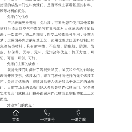
处理的成品木门也叫免漆门。是否环保主要看基层的材料、
胶等材料的优劣。
免漆门的优点：
产品表面光滑亮丽，免油漆，可避免您在使用其他装饰
材料油漆后对空气中散发的有毒气体对人体危害的可怕后
果；一次成型，施工周期短，即交工验收既可享用，提前圆
梦；运用国外先进的制造工艺，选用优质进口原料研制出的
免漆装饰材料，具有耐冲撞、不自燃、防虫蛀、防潮、防
腐、好保养、无毒、无味、无污染等优点；施工方便，可
切、可锯、可创、可钉。
免漆门主要的缺点：
就是免漆门时间长了容易受温度，湿度和空气的影响使
表面开胶变形。烤漆木门，即在门板外面进行的无尘烤漆工
艺，是通过烤漆的，即喷漆后进入烘房加温干燥工艺的油漆
门。目前市场上的免漆门绝大多数是指PVC贴面门。它是将
实木复合门或模压门最外面采用PVC贴面真空吸塑加工工艺
而成。
烤漆木门的优点：
是非常美观时尚且防水性能极佳，抗污能力强，易清
理。
首页
一键拨号
一键导航
烤漆木门的缺点：
是工艺水平要求高，废品率高，所以价格居高不下;使用