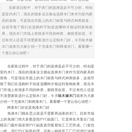
在家装过程中，对于房门的选择是必不可少的，特别
是室内木门，现在的很多业主都会选择木门来作为室内家
具的装饰，可是现在市面上的木门材质与样式种类很多，
这就导致了我们在选购时不知道选哪种才能达到装饰效
果，现在木门市场上有很多不同的种类，都很受欢迎。不
过有些人还是不清楚家装选什么定制木门好，今天咏木缘
木门就来为大家介绍一下无漆木门和烤漆木门。看看哪一
个更让你心动吧！
在家装过程中，对于房门的选择是必不可少的，特别是
室内木门，现在的很多业主都会选择木门来作为室内家具的
装饰，可是现在市面上的木门材质与样式种类很多，这就导
致了我们在选购时不知道选哪种才能达到装饰效果，现在木
门市场上有很多不同的种类，都很受欢迎。不过有些人还是
不清楚家装选什么定制木门好，今天
咏木缘木门
就来为大家
介绍一下无漆木门和烤漆木门。看看哪一个更让你心动吧！
烤漆木门好还是免漆木门好
免漆木门顾名思义就是不需要再油漆的木门。目前市场
上的免漆门绝大多数是指PVC贴面门。它是将实木复合门或
模压门最外面采用PVC贴面真空吸塑加工工艺而成。门套也
一样，进行PVC贴面处理。还有一种就是工厂已经进行油漆